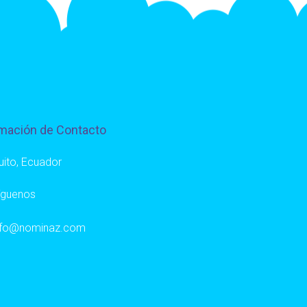
mación de Contacto
uito, Ecuador
íguenos
nfo@nominaz.com