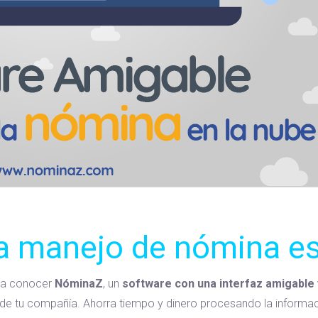
a manejo de nómina es 
s a conocer
NóminaZ
, un
software con una interfaz amigable 
ad de tu compañía. Ahorra tiempo y dinero procesando la informaci