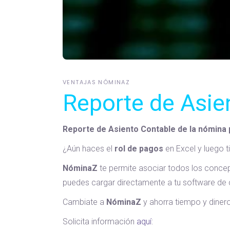
VENTAJAS NÓMINAZ
Reporte de Asie
Reporte de Asiento Contable de la nómina 
¿Aún haces el
rol de pagos
en Excel y luego t
NóminaZ
te permite asociar todos los concep
puedes cargar directamente a tu software de 
Cambiate a
NóminaZ
y ahorra tiempo y dinero.
Solicita información
aquí
: