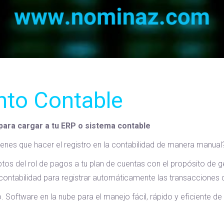
nto Contable
para cargar a tu ERP o sistema contable
ienes que hacer el registro en la contabilidad de manera manual
tos del rol de pagos a tu plan de cuentas con el propósito de g
contabilidad para registrar automáticamente las transacciones 
 Software en la nube para el manejo fácil, rápido y eficiente de 