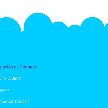
mación de Contacto
uito, Ecuador
íguenos
nfo@nominaz.com