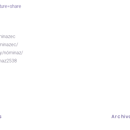
ture=share
minazec
minazec/
ny/nóminaz/
inaz2538
s
Archiv