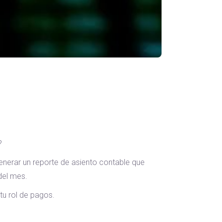
?
enerar un reporte de asiento contable que
del mes.
tu rol de pagos.