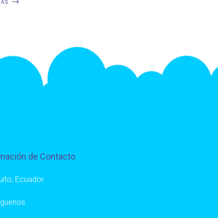
MÁS
mación de Contacto
uito, Ecuador
íguenos