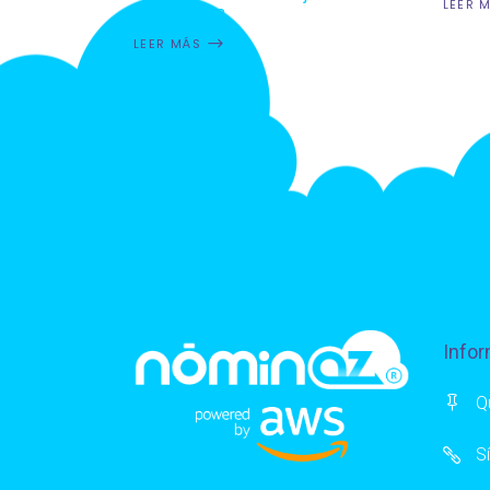
LEER 
fiscal 2023
LEER MÁS
Infor
Q
S