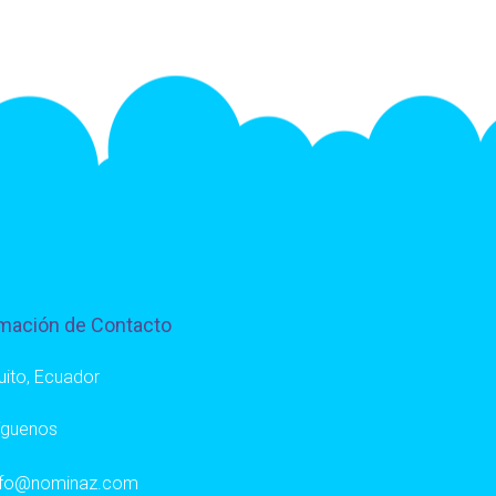
mación de Contacto
uito, Ecuador
íguenos
nfo@nominaz.com